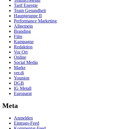
TeamIGMetall
Tarif Energie
Team Gesundheit
Hauptgruppe II
Performance Marketing
Allgemein
Branding
Film
Kampagne
Redaktion
Vor Ort
Online
Social Media
Marke
ver.di
Younion
DGB
IG Metall
Europarat
Meta
Anmelden
Eintrags-Feed
Kommentar-Feed