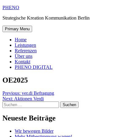
Skip
PHENO
to
Strategische Kreation Kommunikation Berlin
content
Primary Menu
Home
Leistungen
Referenzen
Über uns
Kontakt
PHENO DIGITAL
OE2025
Beitragsnavigation
Previous:
ver.di Befragung
Next:
Aktionen Verdi
Suchen
nach:
Neueste Beiträge
Wir bewegen Bilder
Mehr Mitbestimmung wagen!